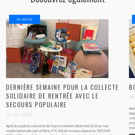
ID’INSIDE
DERNIÈRE SEMAINE POUR LA COLLECTE
B
SOLIDAIRE DE RENTRÉE AVEC LE
25 
SECOURS POPULAIRE
Axel
obje
13 / 10 / 2020
miss
aimé
Après le succès du calendrier de l’avent inversé en décembre 2019 sur nos
mont
implantations de Lyon et Paris, HTC s’est de nouveau associé au SECOURS