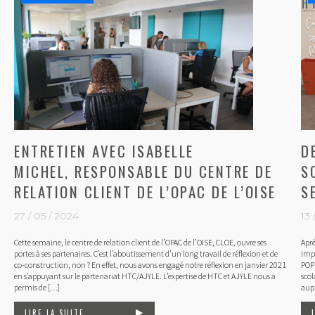
ENTRETIEN AVEC ISABELLE
D
MICHEL, RESPONSABLE DU CENTRE DE
S
RELATION CLIENT DE L’OPAC DE L’OISE
S
27 / 05 / 2024
13 
Cette semaine, le centre de relation client de l’OPAC de l’OISE, CLOE, ouvre ses
Aprè
portes à ses partenaires. C’est l’aboutissement d’un long travail de réflexion et de
impl
co-construction, non ? En effet, nous avons engagé notre réflexion en janvier 2021
POPU
en s’appuyant sur le partenariat HTC/AJYLE. L’expertise de HTC et AJYLE nous a
scol
permis de […]
aupr
LIRE LA SUITE