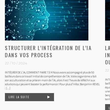
STRUCTURER L’INTÉGRATION DE L’IA
L
DANS VOS PROCESS
I
O
22 / 10 / 2024
22 
INTÉGRER DE L’IA, COMMENT FAIRE ? 3/4 Nous avons accompagné plus de 50
bailleurs dans ce travail initial de compréhension de l’IA. Votre organisme a fait
INT
son acculturation et sa prise en main de l’IA, alors il est l’heure de réfléchir aux
bail
solutions qui peuvent booster la performance ! Pour plus d’infos :Benjamin REVEL
équi
: […]
une 
ben
LIRE LA SUITE
terr