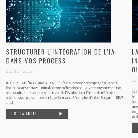
STRUCTURER L’INTÉGRATION DE L’IA
L
DANS VOS PROCESS
I
O
22 / 10 / 2024
22 
INTÉGRER DE L’IA, COMMENT FAIRE ? 3/4 Nous avons accompagné plus de 50
bailleurs dans ce travail initial de compréhension de l’IA. Votre organisme a fait
INT
son acculturation et sa prise en main de l’IA, alors il est l’heure de réfléchir aux
bail
solutions qui peuvent booster la performance ! Pour plus d’infos :Benjamin REVEL
équi
: […]
une 
ben
LIRE LA SUITE
terr